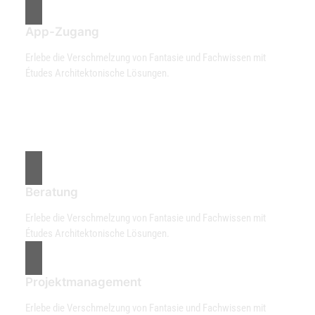
App-Zugang
Erlebe die Verschmelzung von Fantasie und Fachwissen mit
Études Architektonische Lösungen.
Beratung
Erlebe die Verschmelzung von Fantasie und Fachwissen mit
Études Architektonische Lösungen.
Projektmanagement
Erlebe die Verschmelzung von Fantasie und Fachwissen mit