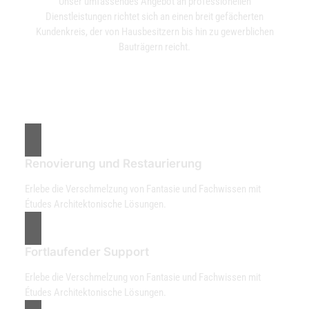
Unser umfassendes Angebot an professionellen
Dienstleistungen richtet sich an einen breit gefächerten
Kundenkreis, der von Hausbesitzern bis hin zu gewerblichen
Bauträgern reicht.
Renovierung und Restaurierung
Erlebe die Verschmelzung von Fantasie und Fachwissen mit
Études Architektonische Lösungen.
Fortlaufender Support
Erlebe die Verschmelzung von Fantasie und Fachwissen mit
Études Architektonische Lösungen.