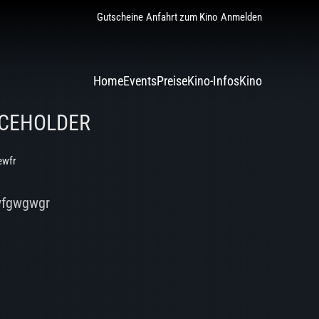
Gutscheine
Anfahrt zum Kino
Anmelden
Home
Events
Preise
Kino-Infos
Kino
CEHOLDER
ewfr
wfgwgwgr