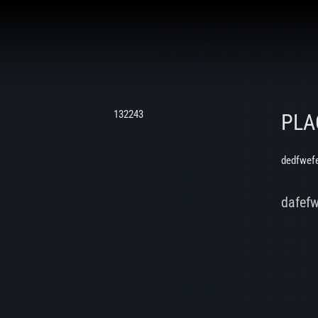
132243
PLA
dedfwef
dafef