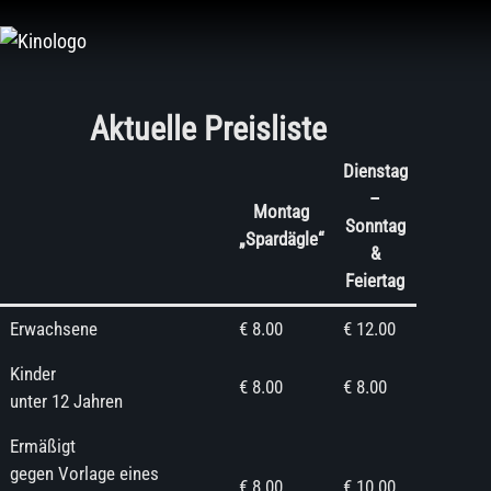
Zum
Inhalt
springen
Aktuelle Preisliste
Dienstag
–
Montag
Sonntag
„Spardägle“
&
Feiertag
Erwachsene
€ 8.00
€ 12.00
Kinder
€ 8.00
€ 8.00
unter 12 Jahren
Ermäßigt
gegen Vorlage eines
€ 8.00
€ 10.00