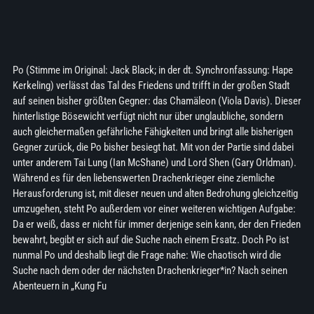
Po (Stimme im Original: Jack Black; in der dt. Synchronfassung: Hape
Kerkeling) verlässt das Tal des Friedens und trifft in der großen Stadt
auf seinen bisher größten Gegner: das Chamäleon (Viola Davis). Dieser
hinterlistige Bösewicht verfügt nicht nur über unglaubliche, sondern
auch gleichermaßen gefährliche Fähigkeiten und bringt alle bisherigen
Gegner zurück, die Po bisher besiegt hat. Mit von der Partie sind dabei
unter anderem Tai Lung (Ian McShane) und Lord Shen (Gary Orldman).
Während es für den liebenswerten Drachenkrieger eine ziemliche
Herausforderung ist, mit dieser neuen und alten Bedrohung gleichzeitig
umzugehen, steht Po außerdem vor einer weiteren wichtigen Aufgabe:
Da er weiß, dass er nicht für immer derjenige sein kann, der den Frieden
bewahrt, begibt er sich auf die Suche nach einem Ersatz. Doch Po ist
nunmal Po und deshalb liegt die Frage nahe: Wie chaotisch wird die
Suche nach dem oder der nächsten Drachenkrieger*in? Nach seinen
Abenteuern in „Kung Fu