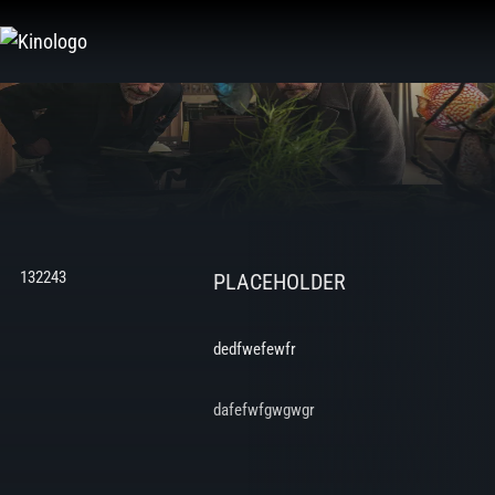
Zum
Inhalt
springen
132243
PLACEHOLDER
dedfwefewfr
dafefwfgwgwgr