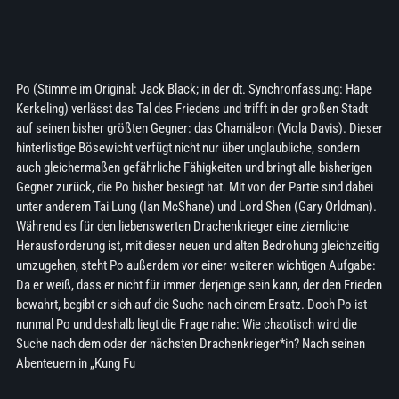
Po (Stimme im Original: Jack Black; in der dt. Synchronfassung: Hape
Kerkeling) verlässt das Tal des Friedens und trifft in der großen Stadt
auf seinen bisher größten Gegner: das Chamäleon (Viola Davis). Dieser
hinterlistige Bösewicht verfügt nicht nur über unglaubliche, sondern
auch gleichermaßen gefährliche Fähigkeiten und bringt alle bisherigen
Gegner zurück, die Po bisher besiegt hat. Mit von der Partie sind dabei
unter anderem Tai Lung (Ian McShane) und Lord Shen (Gary Orldman).
Während es für den liebenswerten Drachenkrieger eine ziemliche
Herausforderung ist, mit dieser neuen und alten Bedrohung gleichzeitig
umzugehen, steht Po außerdem vor einer weiteren wichtigen Aufgabe:
Da er weiß, dass er nicht für immer derjenige sein kann, der den Frieden
bewahrt, begibt er sich auf die Suche nach einem Ersatz. Doch Po ist
nunmal Po und deshalb liegt die Frage nahe: Wie chaotisch wird die
Suche nach dem oder der nächsten Drachenkrieger*in? Nach seinen
Abenteuern in „Kung Fu