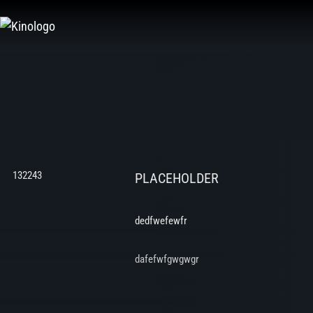
Zum
Inhalt
springen
132243
PLACEHOLDER
dedfwefewfr
dafefwfgwgwgr