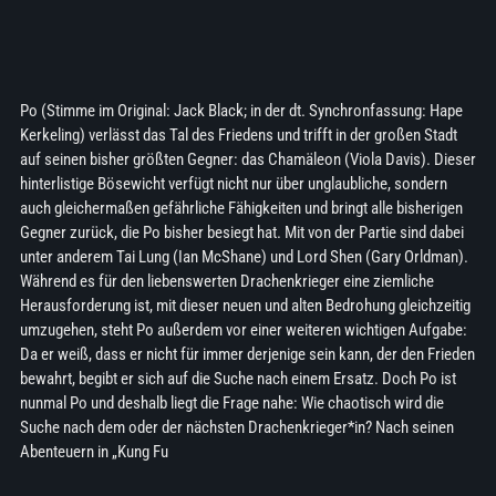
Po (Stimme im Original: Jack Black; in der dt. Synchronfassung: Hape
Kerkeling) verlässt das Tal des Friedens und trifft in der großen Stadt
auf seinen bisher größten Gegner: das Chamäleon (Viola Davis). Dieser
hinterlistige Bösewicht verfügt nicht nur über unglaubliche, sondern
auch gleichermaßen gefährliche Fähigkeiten und bringt alle bisherigen
Gegner zurück, die Po bisher besiegt hat. Mit von der Partie sind dabei
unter anderem Tai Lung (Ian McShane) und Lord Shen (Gary Orldman).
Während es für den liebenswerten Drachenkrieger eine ziemliche
Herausforderung ist, mit dieser neuen und alten Bedrohung gleichzeitig
umzugehen, steht Po außerdem vor einer weiteren wichtigen Aufgabe:
Da er weiß, dass er nicht für immer derjenige sein kann, der den Frieden
bewahrt, begibt er sich auf die Suche nach einem Ersatz. Doch Po ist
nunmal Po und deshalb liegt die Frage nahe: Wie chaotisch wird die
Suche nach dem oder der nächsten Drachenkrieger*in? Nach seinen
Abenteuern in „Kung Fu