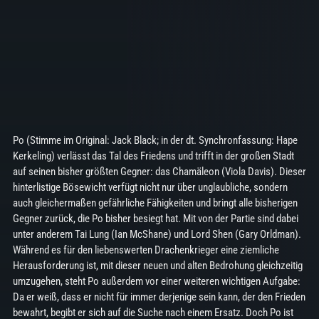
Po (Stimme im Original: Jack Black; in der dt. Synchronfassung: Hape
Kerkeling) verlässt das Tal des Friedens und trifft in der großen Stadt
auf seinen bisher größten Gegner: das Chamäleon (Viola Davis). Dieser
hinterlistige Bösewicht verfügt nicht nur über unglaubliche, sondern
auch gleichermaßen gefährliche Fähigkeiten und bringt alle bisherigen
Gegner zurück, die Po bisher besiegt hat. Mit von der Partie sind dabei
unter anderem Tai Lung (Ian McShane) und Lord Shen (Gary Orldman).
Während es für den liebenswerten Drachenkrieger eine ziemliche
Herausforderung ist, mit dieser neuen und alten Bedrohung gleichzeitig
umzugehen, steht Po außerdem vor einer weiteren wichtigen Aufgabe:
Da er weiß, dass er nicht für immer derjenige sein kann, der den Frieden
bewahrt, begibt er sich auf die Suche nach einem Ersatz. Doch Po ist