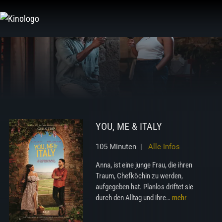
Zum
Inhalt
springen
YOU, ME & ITALY
105 Minuten |
Alle Infos
Anna, ist eine junge Frau, die ihren
Traum, Chefköchin zu werden,
aufgegeben hat. Planlos driftet sie
durch den Alltag und ihre…
mehr