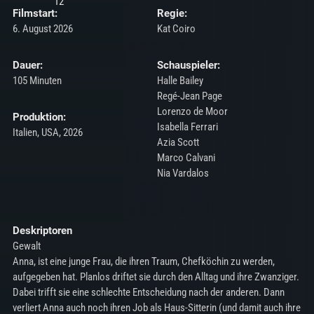
Filmstart:
Regie:
6. August 2026
Kat Coiro
Dauer:
Schauspieler:
105 Minuten
Halle Bailey
Regé-Jean Page
Lorenzo de Moor
Produktion:
Isabella Ferrari
Italien, USA, 2026
Azia Scott
Marco Calvani
Nia Vardalos
Deskriptoren
Gewalt
Anna, ist eine junge Frau, die ihren Traum, Chefköchin zu werden,
aufgegeben hat. Planlos driftet sie durch den Alltag und ihre Zwanziger.
Dabei trifft sie eine schlechte Entscheidung nach der anderen. Dann
verliert Anna auch noch ihren Job als Haus-Sitterin (und damit auch ihre