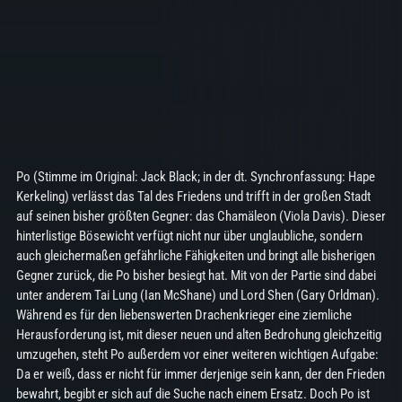
Po (Stimme im Original: Jack Black; in der dt. Synchronfassung: Hape
Kerkeling) verlässt das Tal des Friedens und trifft in der großen Stadt
auf seinen bisher größten Gegner: das Chamäleon (Viola Davis). Dieser
hinterlistige Bösewicht verfügt nicht nur über unglaubliche, sondern
auch gleichermaßen gefährliche Fähigkeiten und bringt alle bisherigen
Gegner zurück, die Po bisher besiegt hat. Mit von der Partie sind dabei
unter anderem Tai Lung (Ian McShane) und Lord Shen (Gary Orldman).
Während es für den liebenswerten Drachenkrieger eine ziemliche
Herausforderung ist, mit dieser neuen und alten Bedrohung gleichzeitig
umzugehen, steht Po außerdem vor einer weiteren wichtigen Aufgabe:
Da er weiß, dass er nicht für immer derjenige sein kann, der den Frieden
bewahrt, begibt er sich auf die Suche nach einem Ersatz. Doch Po ist