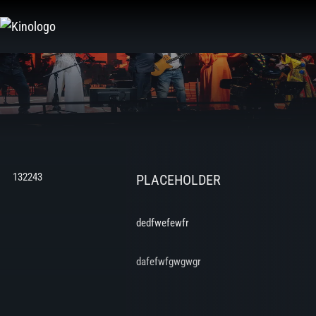
Zum
Inhalt
springen
132243
PLACEHOLDER
dedfwefewfr
dafefwfgwgwgr