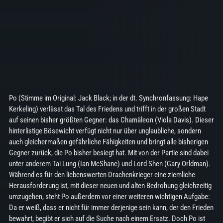
Po (Stimme im Original: Jack Black; in der dt. Synchronfassung: Hape
Kerkeling) verlässt das Tal des Friedens und trifft in der großen Stadt
auf seinen bisher größten Gegner: das Chamäleon (Viola Davis). Dieser
hinterlistige Bösewicht verfügt nicht nur über unglaubliche, sondern
auch gleichermaßen gefährliche Fähigkeiten und bringt alle bisherigen
Gegner zurück, die Po bisher besiegt hat. Mit von der Partie sind dabei
unter anderem Tai Lung (Ian McShane) und Lord Shen (Gary Orldman).
Während es für den liebenswerten Drachenkrieger eine ziemliche
Herausforderung ist, mit dieser neuen und alten Bedrohung gleichzeitig
umzugehen, steht Po außerdem vor einer weiteren wichtigen Aufgabe:
Da er weiß, dass er nicht für immer derjenige sein kann, der den Frieden
bewahrt, begibt er sich auf die Suche nach einem Ersatz. Doch Po ist